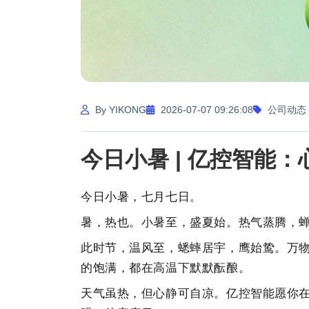
By YIKONG
2026-07-07 09:26:08
公司动态
今日小暑 | 亿控智能
今日小暑，七月七日。
暑，热也。小暑至，盛夏始。热气蒸腾，
此时节，温风至，蟋蟀居宇，鹰始鸷。万
的饱满，都在高温下默默酝酿。
天气虽热，但心静可自凉。
亿控智能愿你