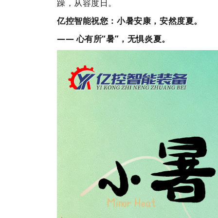
躁，从容度日。
亿控智能
祝您：小暑安康，安然度夏。
—— 心有所“暑”，无惧炎夏。