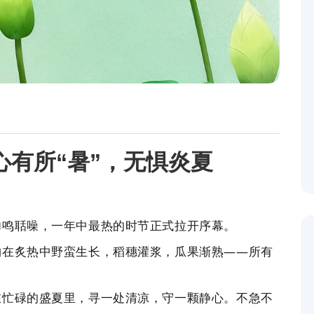
：心有所“暑”，无惧炎夏
蝉鸣聒噪，一年中最热的时节正式拉开序幕。
物在炙热中野蛮生长，稻穗灌浆，瓜果渐熟——所有
在忙碌的盛夏里，
寻一处清凉，守一颗静心。
不急不