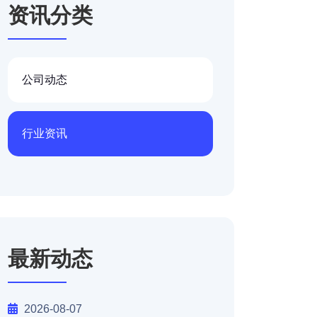
资讯分类
公司动态
行业资讯
最新动态
2026-08-07