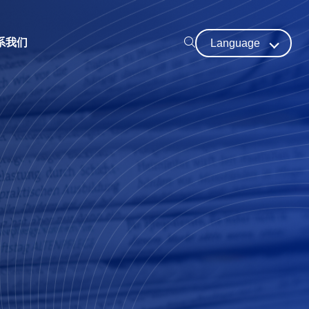
系我们
Language