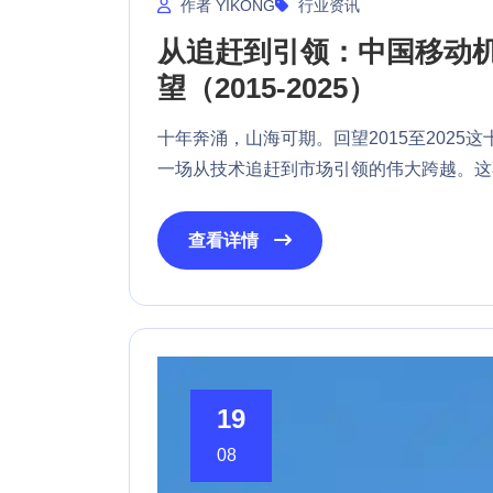
作者 YIKONG
行业资讯
从追赶到引领：中国移动
望（2015-2025）
十年奔涌，山海可期。回望2015至2025
一场从技术追赶到市场引领的伟大跨越。这不
查看详情
19
08