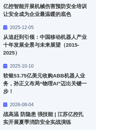
亿控智能开展机械伤害预防安全培训
让安全成为企业最温暖的底色
2025-12-05
从追赶到引领：中国移动机器人产业
十年发展全景与未来展望（2015-
2025）
2025-10-10
软银53.75亿美元收购ABB机器人业
务，孙正义布局“物理AI”迈出关键一
步！
2026-08-04
战高温 防隐患 强技能 | 江苏亿控扎
实开展夏季消防安全实战演练